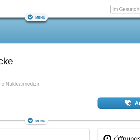
Menü
cke
che Nuklearmedizin
Ar
Menü
Öffnungs