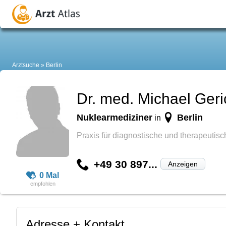
Arztsuche
Berlin
Dr. med. Michael Geri
Nuklearmediziner
Berlin
in
Praxis für diagnostische und therapeutis
+49 30 897...
Anzeigen
0 Mal
Adresse + Kontakt