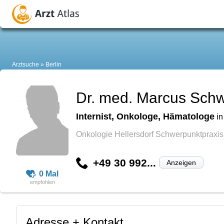
Arztsuche
Berlin
Dr. med. Marcus Schw
Internist, Onkologe, Hämatologe
i
Onkologie Hellersdorf Schwerpunktpraxis
+49 30 992...
Anzeigen
0 Mal
Adresse + Kontakt