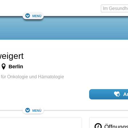
Menü
eigert
Berlin
n
 für Onkologie und Hämatologie
Ar
Menü
Öffnungs