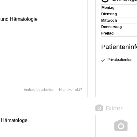
Montag
Dienstag
e und Hämatologie
Mittwoch
Donnerstag
Freitag
Patientenin
Privatpatienten
Eintrag bearbeiten
Nicht korrekt?
Bilder
e, Hämatologe