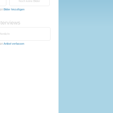
Noch keine Bilder
tzt
Bilder hinzufügen
nterviews
fentlicht
tzt
Artikel verfassen