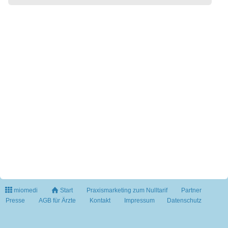
miomedi
Start
Praxismarketing zum Nulltarif
Partner
Presse
AGB für Ärzte
Kontakt
Impressum
Datenschutz