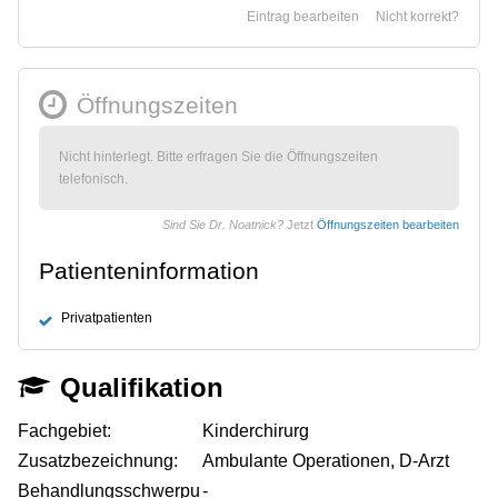
Eintrag bearbeiten
Nicht korrekt?
Öffnungszeiten
Nicht hinterlegt. Bitte erfragen Sie die Öffnungszeiten
telefonisch.
Sind Sie Dr. Noatnick?
Jetzt
Öffnungszeiten bearbeiten
Patienteninformation
Privatpatienten
Qualifikation
Fachgebiet:
Kinderchirurg
Zusatzbezeichnung:
Ambulante Operationen, D-Arzt
Behandlungsschwerpu
-