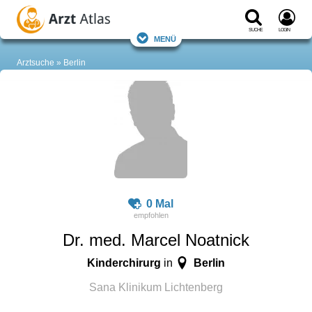
Suche
Login
Menü
Arztsuche
Berlin
0 Mal
Dr. med. Marcel Noatnick
Kinderchirurg
Berlin
in
Sana Klinikum Lichtenberg