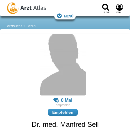
Suche
Login
Menü
Arztsuche
Berlin
0 Mal
Empfehlen
Dr. med. Manfred Sell