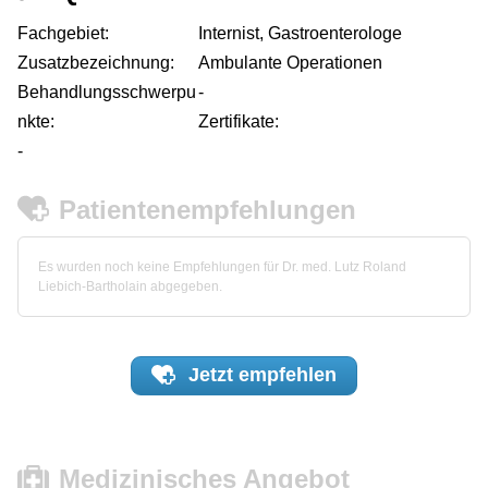
Fachgebiet:
Internist, Gastroenterologe
Zusatzbezeichnung:
Ambulante Operationen
Behandlungsschwerpu
-
nkte:
Zertifikate:
-
Patientenempfehlungen
Es wurden noch keine Empfehlungen für Dr. med. Lutz Roland
Liebich-Bartholain abgegeben.
Jetzt
empfehlen
Medizinisches Angebot