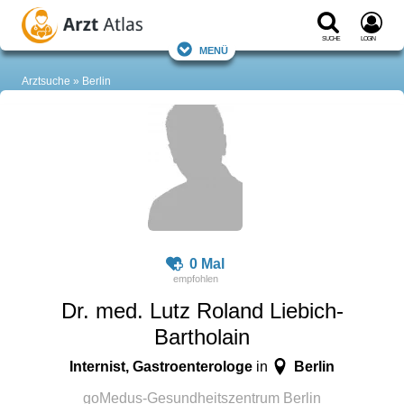
Suche
Login
Menü
Arztsuche
Berlin
0 Mal
Dr. med. Lutz Roland Liebich-
Bartholain
Internist, Gastroenterologe
Berlin
in
goMedus-Gesundheitszentrum Berlin