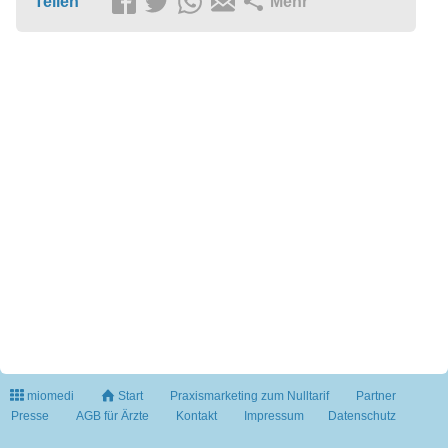
Teilen
Mehr
miomedi
Start
Praxismarketing zum Nulltarif
Partner
Presse
AGB für Ärzte
Kontakt
Impressum
Datenschutz