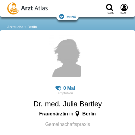
Suche
Login
Menü
Arztsuche
Berlin
0 Mal
Dr. med. Julia Bartley
Frauenärztin
Berlin
in
Gemeinschaftspraxis