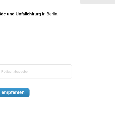
äde und Unfallchirurg
in Berlin.
n Rüdiger abgegeben.
r
empfehlen