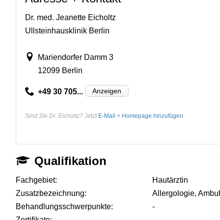
Dr. med. Jeanette Eicholtz
Ullsteinhausklinik Berlin
Mariendorfer Damm 3
12099 Berlin
Anzeigen
+49 30 705...
Sind Sie Dr. Eicholtz?
Jetzt
E-Mail + Homepage hinzufügen
Qualifikation
Fachgebiet:
Hautärztin
Zusatzbezeichnung:
Allergologie, Ambu
Behandlungsschwerpunkte:
-
Zertifikate:
-