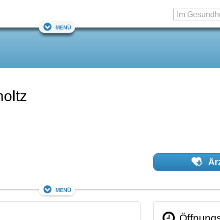
Menü
holtz
Ärz
Menü
Öffnungs