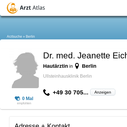
Arztsuche
Berlin
Dr. med. Jeanette Eic
Hautärztin
Berlin
in
Ullsteinhausklinik Berlin
+49 30 705...
Anzeigen
0 Mal
Adresse + Kontakt