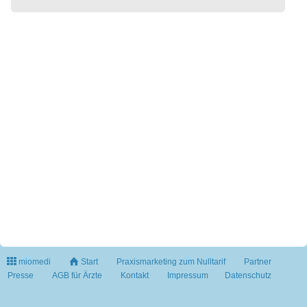
miomedi
Start
Praxismarketing zum Nulltarif
Partner
Presse
AGB für Ärzte
Kontakt
Impressum
Datenschutz