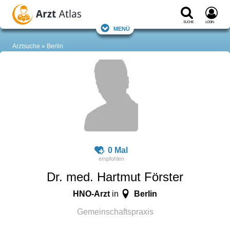
Suche
Login
Menü
Arztsuche
Berlin
0 Mal
Dr. med. Hartmut Förster
HNO-Arzt
Berlin
in
Gemeinschaftspraxis