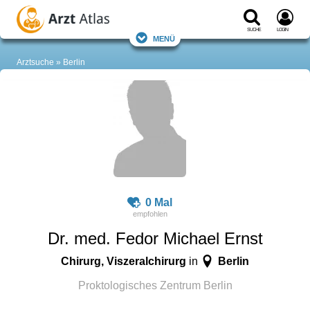
Suche
Login
Menü
Arztsuche
Berlin
0 Mal
Dr. med. Fedor Michael Ernst
Chirurg, Viszeralchirurg
Berlin
in
Proktologisches Zentrum Berlin