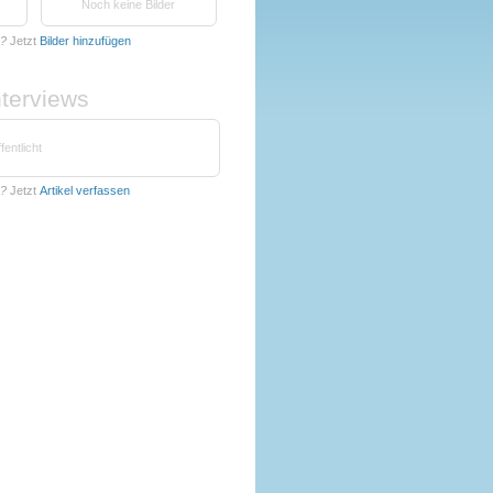
Noch keine Bilder
k?
Jetzt
Bilder hinzufügen
nterviews
fentlicht
k?
Jetzt
Artikel verfassen