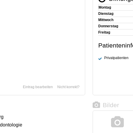
Montag
Dienstag
Mittwoch
Donnerstag
Freitag
Patientenin
Privatpatienten
Eintrag bearbeiten
Nicht korrekt?
Bilder
rg
odontologie