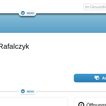
Menü
 Rafalczyk
Ar
Menü
Öffnungs