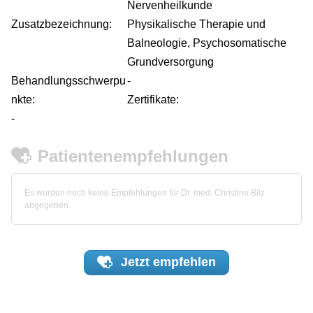
Nervenheilkunde
Zusatzbezeichnung:
Physikalische Therapie und
Balneologie, Psychosomatische
Grundversorgung
Behandlungsschwerpu
-
nkte:
Zertifikate:
-
Patientenempfehlungen
Es wurden noch keine Empfehlungen für Dr. med. Christine Bilz
abgegeben.
Jetzt
empfehlen