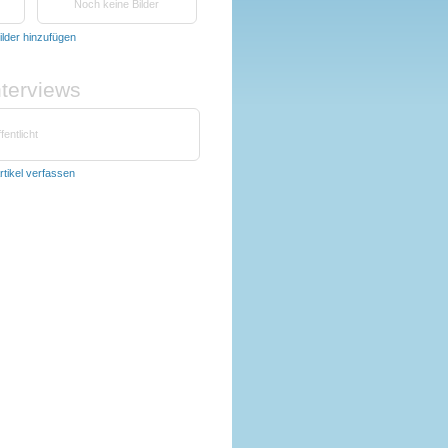
Noch keine Bilder
ilder hinzufügen
nterviews
fentlicht
rtikel verfassen