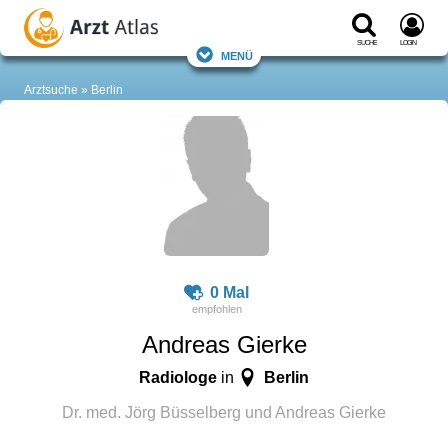
Suche
Login
Menü
Arztsuche
Berlin
0 Mal
Andreas Gierke
Radiologe
Berlin
in
Dr. med. Jörg Büsselberg und Andreas Gierke