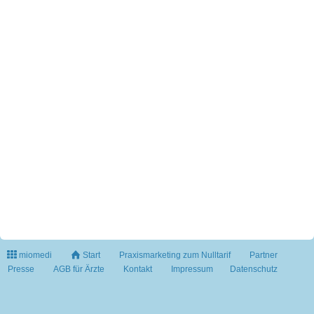
miomedi
Start
Praxismarketing zum Nulltarif
Partner
Presse
AGB für Ärzte
Kontakt
Impressum
Datenschutz