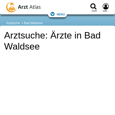
Suche
Login
Menü
Arztsuche
Bad Waldsee
Arztsuche: Ärzte in Bad
Waldsee