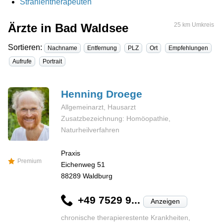
Strahlentherapeuten
Ärzte in Bad Waldsee
25 km Umkreis
Sortieren:
Nachname
Entfernung
PLZ
Ort
Empfehlungen
Aufrufe
Portrait
Henning
Droege
Allgemeinarzt, Hausarzt
Zusatzbezeichnung: Homöopathie,
Naturheilverfahren
Praxis
Premium
Eichenweg 51
88289
Waldburg
+49 7529 9...
Anzeigen
chronische therapierestente Krankheiten,