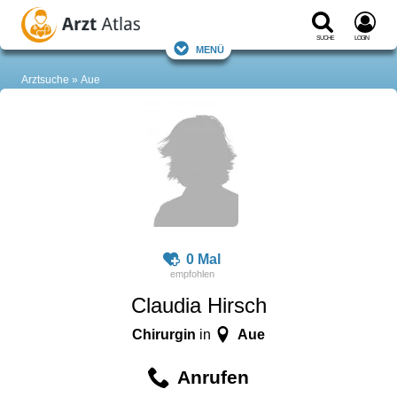
Suche
Login
Menü
Arztsuche
Aue
0 Mal
Claudia Hirsch
Chirurgin
Aue
in
Anrufen