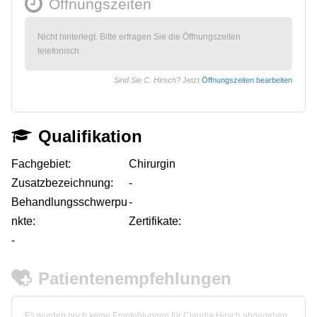
Öffnungszeiten
Nicht hinterlegt. Bitte erfragen Sie die Öffnungszeiten
telefonisch.
Sind Sie C. Hirsch?
Jetzt
Öffnungszeiten bearbeiten
Qualifikation
Fachgebiet:
Chirurgin
Zusatzbezeichnung:
-
Behandlungsschwerpu
-
nkte:
Zertifikate:
-
Patientenempfehlungen
Es wurden noch keine Empfehlungen für Claudia Hirsch abgegeben.