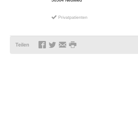
56564
Neuwied
Privatpatienten
Teilen