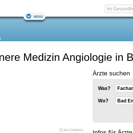
Menü
s
nnere Medizin Angiologie in
Ärzte suchen
Was?
Wo?
25 km Umkreis
Infos für Ärzte