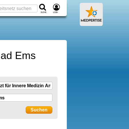
Suche
Login
 Bad Ems