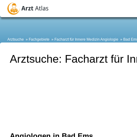
Arztsuche
Fachgebiete
Facharzt für Innere Medizin Angiologie
Bad Em
Arztsuche: Facharzt für I
Angiologen in Bad Ems