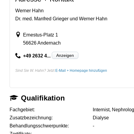
Werner Hahn
Dr. med. Manfred Grieger und Werner Hahn
Ernestus-Platz 1
56626 Andernach
Anzeigen
+49 2632 4...
Sind Sie W. Hahn?
Jetzt
E-Mail + Homepage hinzufügen
Qualifikation
Fachgebiet:
Internist, Nephrolo
Zusatzbezeichnung:
Dialyse
Behandlungsschwerpunkte:
-
Zertifikate:
-