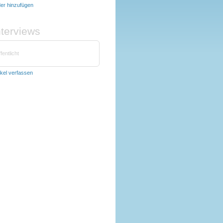
der hinzufügen
nterviews
fentlicht
ikel verfassen