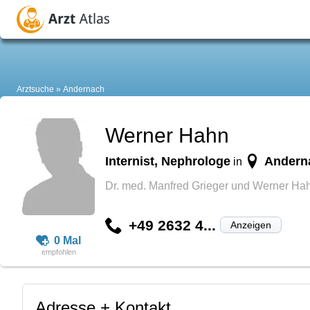
Arztsuche
Andernach
Werner Hahn
Internist, Nephrologe
Andern
in
Dr. med. Manfred Grieger und Werner Ha
+49 2632 4...
Anzeigen
0 Mal
Adresse + Kontakt