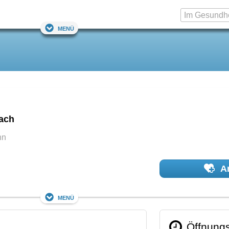
Menü
ach
hn
Ar
Menü
Öffnungs