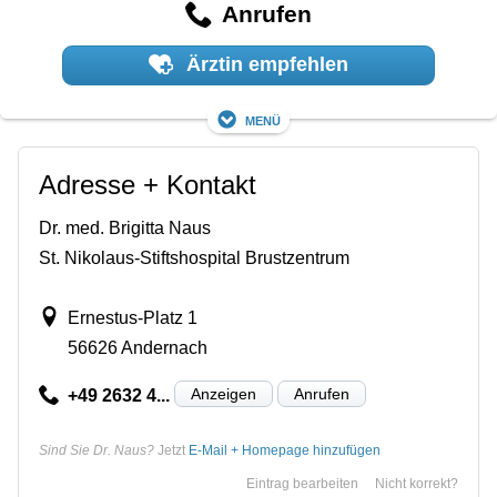
Anrufen
Ärztin empfehlen
Menü
Adresse + Kontakt
Dr. med. Brigitta Naus
St. Nikolaus-Stiftshospital Brustzentrum
Ernestus-Platz 1
56626 Andernach
Anzeigen
Anrufen
+49 2632 4...
Sind Sie Dr. Naus?
Jetzt
E-Mail + Homepage hinzufügen
Eintrag bearbeiten
Nicht korrekt?