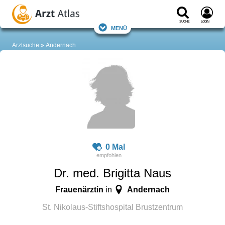
Suche
Login
Menü
Arztsuche
Andernach
0 Mal
Dr. med. Brigitta Naus
Frauenärztin
Andernach
in
St. Nikolaus-Stiftshospital Brustzentrum