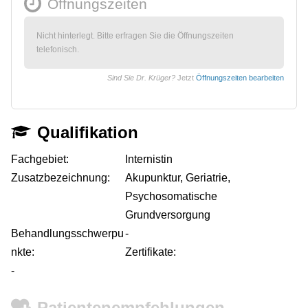
Öffnungszeiten
Nicht hinterlegt. Bitte erfragen Sie die Öffnungszeiten
telefonisch.
Sind Sie Dr. Krüger?
Jetzt
Öffnungszeiten bearbeiten
Qualifikation
Fachgebiet:
Internistin
Zusatzbezeichnung:
Akupunktur, Geriatrie,
Psychosomatische
Grundversorgung
Behandlungsschwerpu
-
nkte:
Zertifikate:
-
Patientenempfehlungen