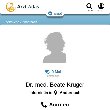
Suche
Login
Menü
Arztsuche
Andernach
0 Mal
Dr. med. Beate Krüger
Internistin
Andernach
in
Anrufen