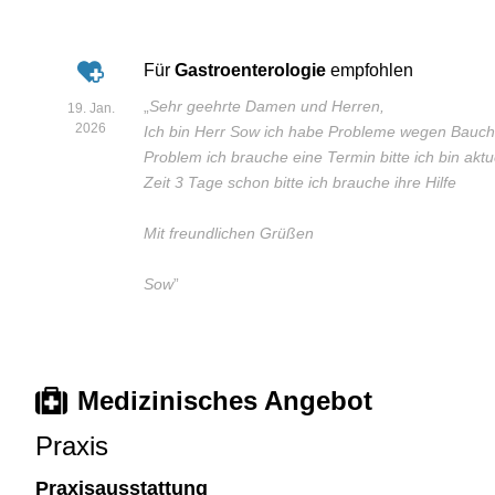
Für
Gastroenterologie
empfohlen
„
Sehr geehrte Damen und Herren,
19. Jan.
2026
Ich bin Herr Sow ich habe Probleme wegen Bau
Problem ich brauche eine Termin bitte ich bin aktu
Zeit 3 Tage schon bitte ich brauche ihre Hilfe
Mit freundlichen Grüßen
Sow
”
Medizinisches Angebot
Praxis
Praxisausstattung