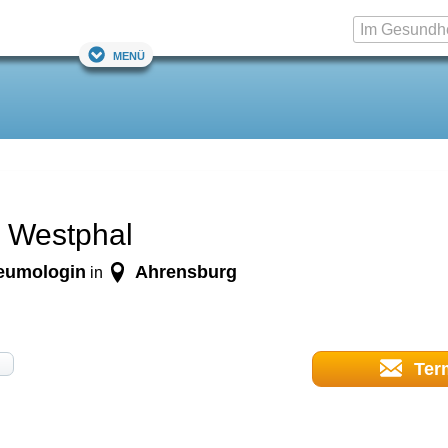
Menü
a Westphal
neumologin
Ahrensburg
in
Ter