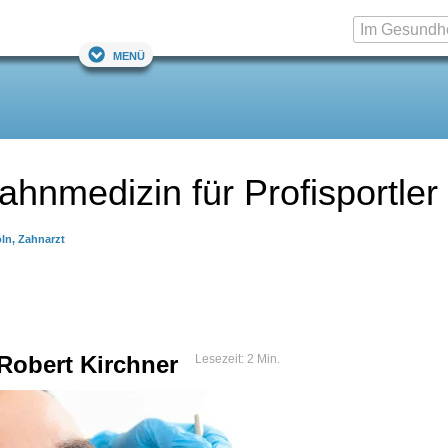
Menü
hnmedizin für Profisportler
öln, Zahnarzt
Robert Kirchner
Lesezeit: 2 Min.