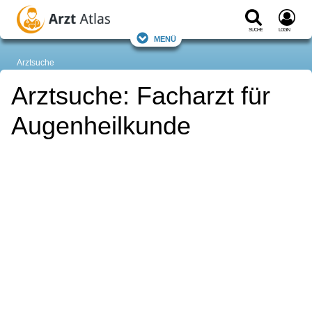
Suche
Login
Menü
Arztsuche
Arztsuche: Facharzt für
Augenheilkunde