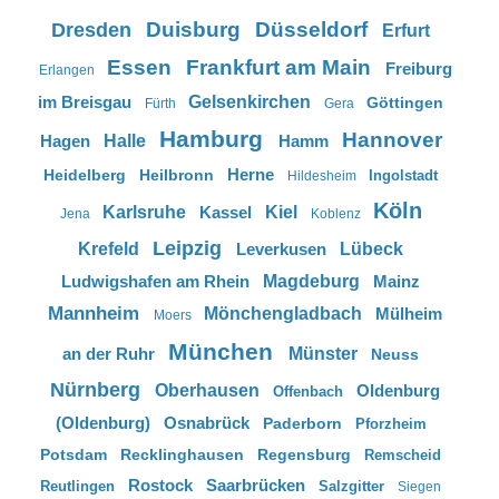
Duisburg
Düsseldorf
Dresden
Erfurt
Essen
Frankfurt am Main
Freiburg
Erlangen
im Breisgau
Gelsenkirchen
Göttingen
Fürth
Gera
Hamburg
Hannover
Hagen
Halle
Hamm
Herne
Heidelberg
Heilbronn
Ingolstadt
Hildesheim
Köln
Karlsruhe
Kassel
Kiel
Jena
Koblenz
Leipzig
Krefeld
Leverkusen
Lübeck
Ludwigshafen am Rhein
Magdeburg
Mainz
Mannheim
Mönchengladbach
Mülheim
Moers
München
an der Ruhr
Münster
Neuss
Nürnberg
Oberhausen
Oldenburg
Offenbach
(Oldenburg)
Osnabrück
Paderborn
Pforzheim
Potsdam
Recklinghausen
Regensburg
Remscheid
Rostock
Saarbrücken
Reutlingen
Salzgitter
Siegen